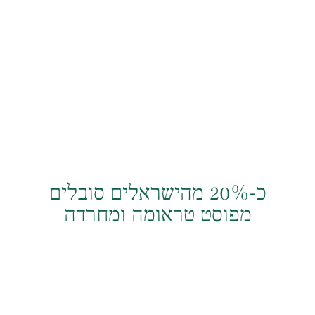
האמין ש-PET-CT שלי יצא
נקי… הרגשתי עטופה
ומטופלת כאילו אני היחידה
שם."
ל. ברק
כ-20% מהישראלים סובלים
מפוסט טראומה ומחרדה