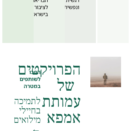
ונפשית.
לציבור
בישראל
הפרויקטים
הפכו
של
לשותפים
במטרה
עמותת
לתמיכה
בחיילי
אמפא
מילואים
←