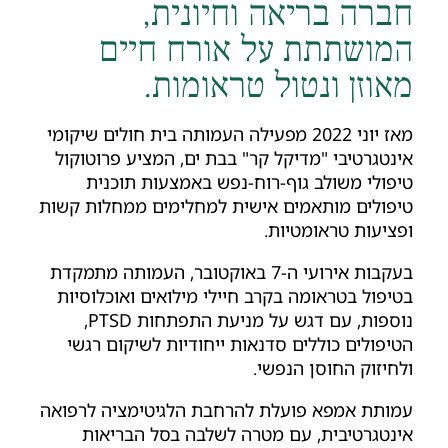
ברה בריאה וחיונית,
מושתתת על אורח חיים
אוזן ונטול טראומות.
מאז יוני 2022 מפעילה העמותה בית חולים שיקומי
נטגרטיבי "מדיקל קר" בבת ים, המציע פרוטוקול
פולי משולב גוף-רוח-נפש באמצעות תוכנית
פולים מותאמים אישית למחלימים ממחלות קשות
ציעות טראומטיות.
בעקבות אירועי ה-7 באוקטובר, העמותה מתמקדת
יפול בטראומה בקרב חיילי מילואים ואוכלוסיות
נוספות, עם דגש על מניעת התפתחות PTSD,
יפולים כוללים סדנאות ייחודיות לשיקום רגשי
חיזוק החוסן הנפשי.
ותת אמפא פועלת להרחבת הלגיטימציה לרפואה
נטגרטיבית, עם מטרה לשלבה בסל הבריאות