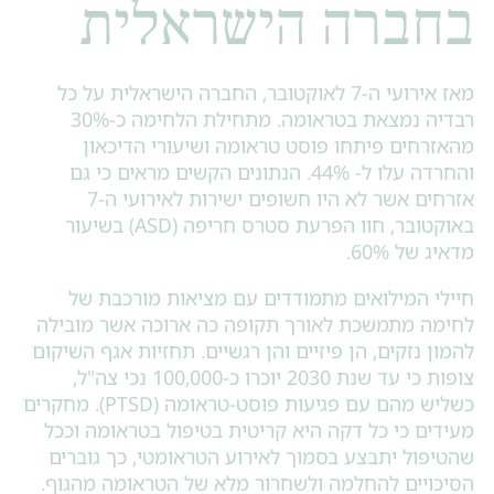
ברה הישראלית
מאז אירועי ה-7 לאוקטובר, החברה הישראלית על כל
רבדיה נמצאת בטראומה. מתחילת הלחימה כ-30%
רחים פיתחו פוסט טראומה ושיעורי הדיכאון
והחרדה עלו ל- 44%. הנתונים הקשים מראים כי גם
אזרחים אשר לא היו חשופים ישירות לאירועי ה-7
באוקטובר, חוו הפרעת סטרס חריפה (ASD) בשיעור
 של 60%.
י המילואים מתמודדים עם מציאות מורכבת של
מה מתמשכת לאורך תקופה כה ארוכה אשר מובילה
ן נזקים, הן פיזיים והן רגשיים. תחזיות אגף השיקום
צופות כי עד שנת 2030 יוכרו כ-100,000 נכי צה"ל,
כשליש מהם עם פגיעות פוסט-טראומה (PTSD). מחקרים
ים כי כל דקה היא קריטית בטיפול בטראומה וככל
פול יתבצע בסמוך לאירוע הטראומטי, כך גוברים
ויים להחלמה ולשחרור מלא של הטראומה מהגוף.