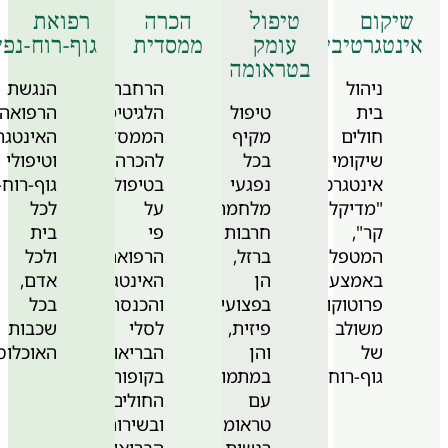
יקום
טיפול
הכרה
רפואת
נטגרטיבי
עומק
ממסדית
גוף-רוח-נפש
בטראומה
ניהול
הרחבת
הנגשת
בית
טיפול
הלגיטימציה
הרפואה
חולים
מקיף
הממסדית
האינטגרטיבית
שיקומי
בכל
להכרה
וטיפולי
אינטגרטיבי
נפגעי
בטיפולים
גוף-רוח-נפש
"מדיקל
מלחמת
על
לכל
קר",
חרבות
פי
בית
המטפל
ברזל,
הרפואה
ולכל
באמצעות
הן
האינטגרטיבית,
אדם,
פרוטוקול
בפצועים
והכנסתם
בכל
משולב
פיזית,
לסלי
שכבות
של
והן
הבריאות
האוכלוסייה
גוף-רוח-נפש
במתמודדים
בקופות
עם
החולים
טראומה
ובשירותי
רגשית
הבריאות