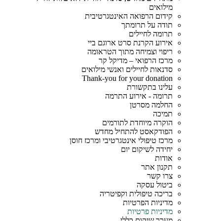
מילואים
קידום הרפואה האינטגרטיבית
תודה על תרומתך
תרומה לחיילים
אירוע הקרנת סרט ארוגם ביי
ריפוי וצמיחה מתוך הטראומה
מרכז הרפואי – מדיקל קר​
סדנאות לחיילים ואנשי מילואים
Thank-you for your donation
עלינו בתקשורת
תרומה - אירוע התרמה
החלמה מסרטן
תמיכה
הוקרה מיוחדת לתורמים
הפודקאסט להתחיל מחדש
מרכז טיפולי אינטגרטיבי ומרכז חוסן
יחידה לשיקום יום
אודות
תקנון אתר
צרו קשר
ביטול עסקה
בריכה טיפולית וקפיטריה
מדיניות הפרטיות
מדיניות פרטיות
מערך שיקום כללי