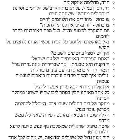
חווה, מחלימה אונקולוגית
רזי, רס"ן במיל, על תגובות הקרב של הלוחמים וסדנת
"מתחילים מחדש" ששינתה חיים
צו כחול - מחזירים את הלוחמים לחיים
צו כחול - "זה עלינו אין לנו זמן לחכות"
יום ההוקרה לפצועי צה"ל: בצל מכת האובדנות בקרב
לוחמים
ב-7 באוקטובר נלחמנו על הבית עכשיו אנחנו נלחמים על
הנפש
איך יש לטפל בחטופים השבים?
"אתם הגיבורים האמיתיים של עם ישראל"
הזדקנות היא טבעית – אך שבריריות אינה גזירת גורל
תומר חזר היום מהסדנה עם עיניים בורקות
גיליתי איך להפוך פחדים וזיכרונות כואבים לעוצמה
פנימית
את אלירן מזרחי הבא עדיין אפשר להציל
כל אחד מאיתנו הבין בסתר ליבו שחייו השתנו במהלך
הסדנה
מחקר של בית החולים שערי צדק: המסלול להחלמה
מסרטן עובר בנפש
הקלה שגם התבטאה בהרגשה פיזית שאני קל, ממש
מרחף
שיטת טיפול ישראלית שמשלבת גוף ונפש סייעה לרפא
חולות סרטן
היה מגוון גדול של טיפולים וסדנאות, יש מקום לכל אחד