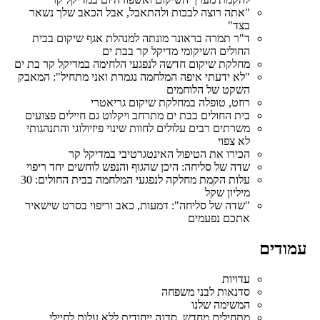
"אתה רוצה לבכות ולהתאבל, אבל הכאב שלך נשאר
בצד"
ד"ר תמרה בראונר מונתה למנהלת אגף שיקום בבית
החולים השיקומי מדיקל קר בבת ים
מחלקת שיקום חדשה לנפגעי הלחימה במדיקל קר בת ים
"לא ידעתי איפה המלחמה נגמרת ואני מתחיל": המאבק
השקט של הלוחמים
רוזט, טופלה במחלקת שיקום גריאטרי
בית החולים בבת ים מתרחב ויקלוט גם חיילים פצועים
משרתים רבים עלולים לחוות שינוי פיזיולוגי והתנהגותי
לא צפוי
הכירו את הטיפול האינטגרטיבי במדיקל קר
שדה של סליחה: היכן שהגוף והנפש לוחשים יחד ריפוי
עלות הקמת מחלקה לנפגעי המלחמה בבית החולים: 30
מיליון שקל
"שדה של סליחה": דמעות, כאב וריפוי בסרט שישאיר
אתכם נפעמים
ודים
עדויות
סדנאות לבני משפחה
המשימה שלנו
מתחילים מחדש, סדנה ייחודית ללא עלות לחיילי