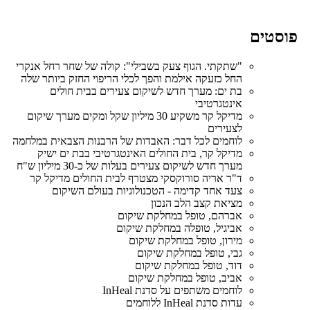
סטים
"שתקתי. הגוף צעק בשבילי": קולה של שחר רחל אנקרי
החל כזעקה אילמת והפך לכלי הריפוי החזק ביותר שלה
בת ים: מערך חדש לשיקום צעירים בבית חולים
אינטגרטיבי
מדיקל קר משקיע 30 מיליון שקל ומקים מערך שיקום
לצעירים
לוחמים לכל דבר: האבדות של הרבנות הצבאית במלחמה
מדיקל קר, בית החולים האינטגרטיבי בבת ים ישיק
מערך חדש לשיקום צעירים בעלות של כ-30 מיליון ש"ח
ד"ר אריה סורוקסקי מצטרף לבית החולים מדיקל קר
צעד אחד קדימה - הטכנולוגיות בעולם השיקום
מציאת קצב הלב הנכון
אברהם, טופל במחלקת שיקום
אביגיל, טופלה במחלקת שיקום
מירון, טופל במחלקת שיקום
גבי, טופל במחלקת שיקום
דוד, טופל במחלקת שיקום
אביב, טופל במחלקת שיקום
לוחמים משתפים על סדנת InHeal
עדות סדנת InHeal ללוחמים