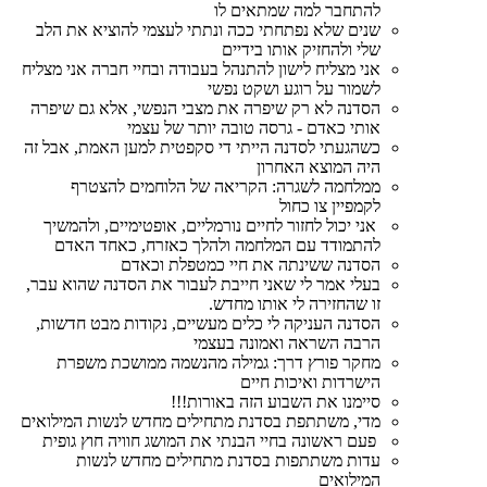
להתחבר למה שמתאים לו
שנים שלא נפתחתי ככה ונתתי לעצמי להוציא את הלב
שלי ולהחזיק אותו בידיים
אני מצליח לישון להתנהל בעבודה ובחיי חברה אני מצליח
לשמור על רוגע ושקט נפשי
הסדנה לא רק שיפרה את מצבי הנפשי, אלא גם שיפרה
אותי כאדם - גרסה טובה יותר של עצמי
כשהגעתי לסדנה הייתי די סקפטית למען האמת, אבל זה
היה המוצא האחרון
ממלחמה לשגרה: הקריאה של הלוחמים להצטרף
לקמפיין צו כחול
אני יכול לחזור לחיים נורמליים, אופטימיים, ולהמשיך
להתמודד עם המלחמה ולהלך כאזרח, כאחד האדם
הסדנה ששינתה את חיי כמטפלת וכאדם
בעלי אמר לי שאני חייבת לעבור את הסדנה שהוא עבר,
זו שהחזירה לי אותו מחדש.
הסדנה העניקה לי כלים מעשיים, נקודות מבט חדשות,
הרבה השראה ואמונה בעצמי
מחקר פורץ דרך: גמילה מהנשמה ממושכת משפרת
הישרדות ואיכות חיים
סיימנו את השבוע הזה באורות!!!
מדי, משתתפת בסדנת מתחילים מחדש לנשות המילואים
פעם ראשונה בחיי הבנתי את המושג חוויה חוץ גופית
עדות משתתפות בסדנת מתחילים מחדש לנשות
המילואים