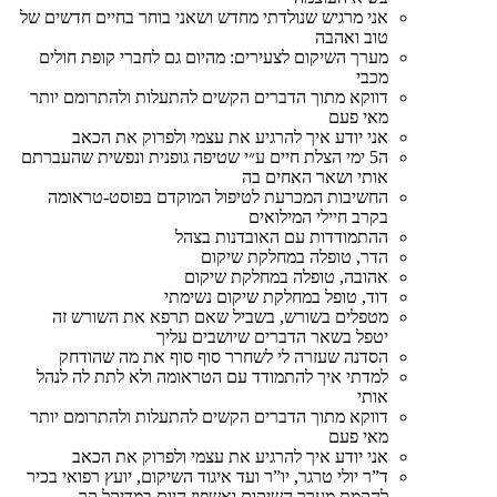
אני מרגיש שנולדתי מחדש ושאני בוחר בחיים חדשים של
טוב ואהבה
מערך השיקום לצעירים: מהיום גם לחברי קופת חולים
מכבי
דווקא מתוך הדברים הקשים להתעלות ולהתרומם יותר
מאי פעם
אני יודע איך להרגיע את עצמי ולפרוק את הכאב
ה5 ימי הצלת חיים ע״י שטיפה גופנית ונפשית שהעברתם
אותי ושאר האחים בה
החשיבות המכרעת לטיפול המוקדם בפוסט-טראומה
בקרב חיילי המילואים
ההתמודדות עם האובדנות בצהל
הדר, טופלה במחלקת שיקום
אהובה, טופלה במחלקת שיקום
דוד, טופל במחלקת שיקום נשימתי
מטפלים בשורש, בשביל שאם תרפא את השורש זה
יטפל בשאר הדברים שיושבים עליך
הסדנה שעזרה לי לשחרר סוף סוף את מה שהודחק
למדתי איך להתמודד עם הטראומה ולא לתת לה לנהל
אותי
דווקא מתוך הדברים הקשים להתעלות ולהתרומם יותר
מאי פעם
אני יודע איך להרגיע את עצמי ולפרוק את הכאב
ד”ר יולי טרגר, יו”ר ועד איגוד השיקום, יועץ רפואי בכיר
להקמת מערך השיקום ואשפוז היום במדיקל קר