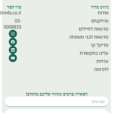
וט מהיר
צרו קשר
ות
info@imfa.co.il
יקטים
03-
5008833
אות לחיילים
אות לבני משפחה
קל קר
נו בתקשורת
יות
ומה
השאירו פרטים ונחזור אליכם בהקדם!