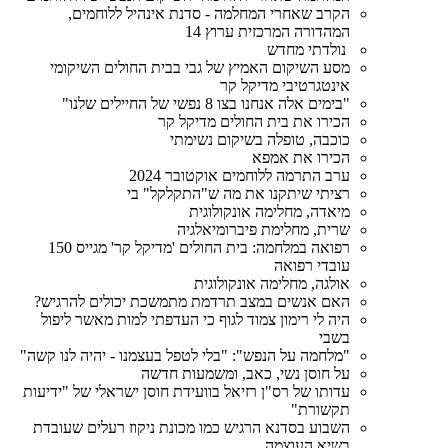
הקרב שאחרי המחלמה - סדנת אינהיל ללוחמים,
המהדורה המרכזית ערוץ 14
נולדתי מחדש
מסע השיקום האמיץ של גבי בבית החולים השיקומי
אינטגרטיבי מדיקל קר
"בימים אלה אנחנו בצו 8 נפשי של החיילים שלנו"
הכירו את בית החולים מדיקל קר
כוכבה, טופלה בשיקום נשימתי
הכירו את אמפא
ערב התרמה ללוחמים אוקטובר 2024
רציתי שיתקנו את מה ש"התקלקל" בי
מיאדה, מחלימה אונקולוגית
שרית, מחלימת פיברומיאלגיה
רפואה במלחמה: בית החולים 'מדיקל קר' מגייס 150
עובדי רפואה
אולגה, מחלימה אונקולוגית
האם אנשים במצב תרדמת מתמשכת יכולים להרגיש?
היה לי רימון צמוד לגוף כי העדפתי למות מאשר ליפול
בשבי
"מלחמה על הנפש": "בלי לטפל בעצמנו - יהיה לנו קשה"
על חוסן נשי, כאב, ומשמעות חדשה
עדותו של רס"ן רזיאל בוועידת חוסן ישראלי של "ידיעות
תקשורת"
השבוע בסדנא הרגיש כמו מכונת ניקוז רעלים שעובדת
בשיא העוצמה