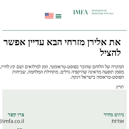
הפודקאסט להתחיל מחדש
תקשורת ועדויות
סדנאות בשיטת InHeal
ת אלירן מזרחי הבא עדיין אפשר
הציל
ה של הלוחם שהוכר כפוסט-טראומטי, זומן למילואים ושם קץ לחייו,
ן תופעה מדאיגה שהיקפיה גדלים. מתחילת המלחמה, שכיחות
סט-טראומה בישראל זינקה.
ג
סדנאות לוחמים
וט מהיר
צרו קשר
ות
info@imfa.co.il