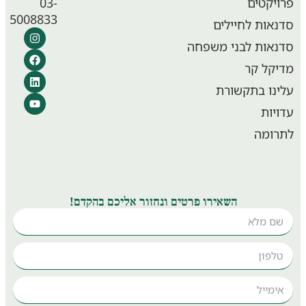
יקטים
03-
5008833
אות לחיילים
אות לבני משפחה
קל קר
נו בתקשורת
יות
ומה
השאירו פרטים ונחזור אליכם בהקדם!