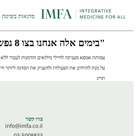
סדנאות בשיטת InHeal
"בימים אלה אנחנו בצו 8 נפשי של החיילים שלנו"
עמותת אמפא מעניקה לחיילי מילואים הזדמנות לעבור ללא תשלום את סדנת InHeal, שפותחה לטיפול בטראומה וזכתה בהכרה של משרד ה
על מנת להרחיב את הפעילות ולהעניק את הסדנה ליותר חי
תוייג
סדנאות לוחמים
צרו קשר
info@imfa.co.il
03-5008833