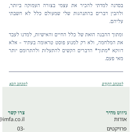
דנה למדתי להכיר את עצמי בצורה העמוקה ביותר,
הבין דברים בהתנהגות שלי שמעולם כלל לא חשבתי
יהם.
תוך ההבנה הזאת של כלל החיים והאישיות, למדנו לעבד
 המלחמה, ולא רק למנוע פוסט טראומה בעתיד – אלא
וקא *מתוך* הדברים הקשים להתעלות ולהתרומם יותר
י פעם.
כתב הקודם
למכתב הבא
וט מהיר
צרו קשר
ות
info@imfa.co.il
יקטים
03-