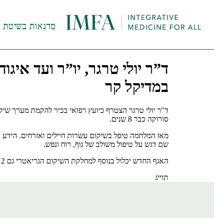
סדנאות בשיטת InHeal
ד”ר יולי טרגר, יו”ר ועד איג
במדיקל קר
ד"ר יולי טרגר הצטרף כיועץ רפואי בכיר להקמת מערך שיקו
סורוקה כבר 8 שנים.
מאז המלחמה טיפל בשיקום עשרות חיילים ואזרחים. הידע 
שם דגש על טיפול משולב של גוף, רוח ונפש.
האגף החדש יכלול בנוסף למחלקת השיקום הגריאטרי גם 2 מחלקות צעירים ואשפוז יום, ובסה”כ כ-120 מיטות נוספות. משרד הבריאות בתהליך אישור למחלקת צעירים נוספת
תוייג
מרכז שיקומי מדיקל קר