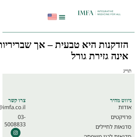
הפודקאסט להתחיל מחדש
תקשורת ועדויות
סדנאות בשיטת InHeal
זדקנות היא טבעית – אך שבריריות
ינה גזירת גורל
ג
מרכז שיקומי מדיקל קר
וט מהיר
צרו קשר
ות
info@imfa.co.il
יקטים
03-
5008833
אות לחיילים
אות לבני משפחה