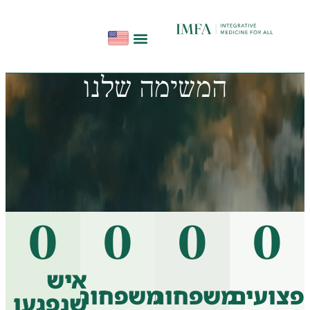
הפודקאסט להתחיל מחדש
תקשורת ועדויות
סדנאות בשיטת InHeal
המשימה שלנו
0
0
0
0
איש
ועים
משפחות
משפחות
שנפגעו