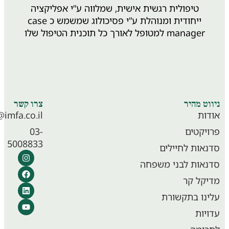
טיפולית רגשית אישית, שמלווה ע”י אפליקציה
ייחודית ומנוהלת ע”י פסיכולוג שמשמש כ case
manager למטופל לאורך כל תוכנית הטיפול שלו
וט מהיר
צרו קשר
ות
info@imfa.co.il
יקטים
03-
5008833
אות לחיילים
אות לבני משפחה
קל קר
נו בתקשורת
יות