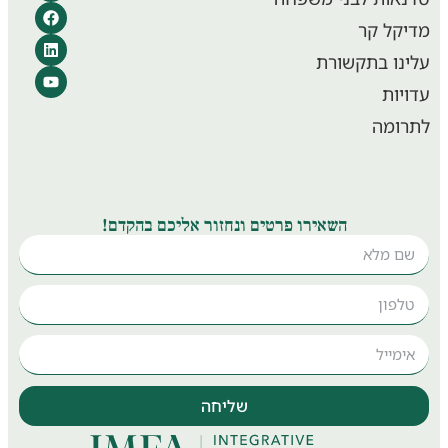
קל קר
נו בתקשורת
יות
ומה
השאירו פרטים ונחזור אליכם בהקדם!
שליחה