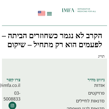
הפודקאסט להתחיל מחדש
תקשורת ועדויות
סדנאות בשיטת InHeal
קרב לא נגמר כשחוזרים הביתה –
פעמים הוא רק מתחיל – שיקום
ג
סדנאות לוחמים
וט מהיר
צרו קשר
ות
info@imfa.co.il
יקטים
03-
5008833
אות לחיילים
אות לבני משפחה