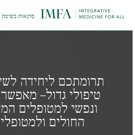
סדנאות בשיטת InHeal
תרומתכם ליחידה לשיק
טיפולי גדול– מאפשרת
ונפשי למטופלים המא
החולים ולמטופלים