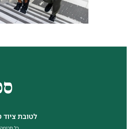
סכ
לטובת ציוד 
כל תרומה,