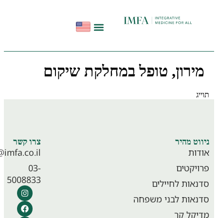
הפודקאסט להתחיל מחדש
תקשורת ועדויות
סדנאות בשיטת InHeal
ירון, טופל במחלקת שיקום
ג
מרכז שיקומי מדיקל קר
וט מהיר
צרו קשר
ות
info@imfa.co.il
יקטים
03-
5008833
אות לחיילים
אות לבני משפחה
קל קר