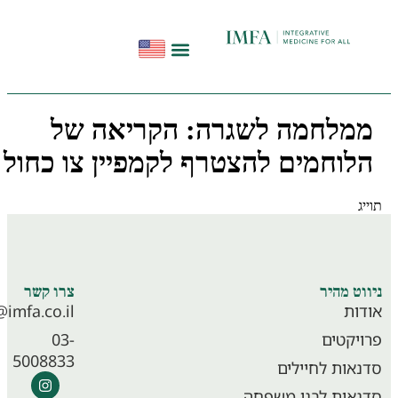
הפודקאסט להתחיל מחדש
תקשורת ועדויות
סדנאות בשיטת InHeal
מלחמה לשגרה: הקריאה של
לוחמים להצטרף לקמפיין צו כחול
ג
סדנאות לוחמים
וט מהיר
צרו קשר
ות
info@imfa.co.il
יקטים
03-
5008833
אות לחיילים
אות לבני משפחה