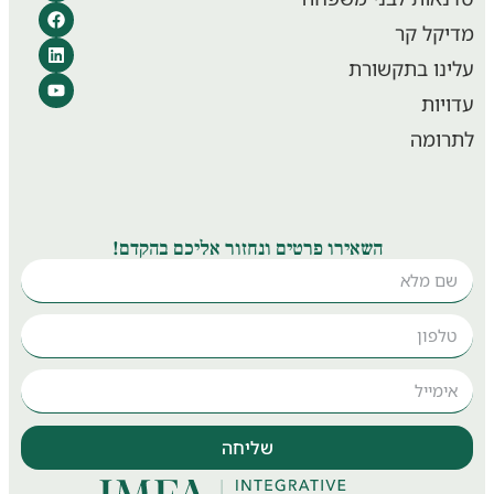
קל קר
נו בתקשורת
יות
ומה
השאירו פרטים ונחזור אליכם בהקדם!
שליחה