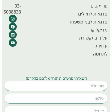
יקטים
03-
5008833
אות לחיילים
אות לבני משפחה
קל קר
נו בתקשורת
יות
ומה
השאירו פרטים ונחזור אליכם בהקדם!