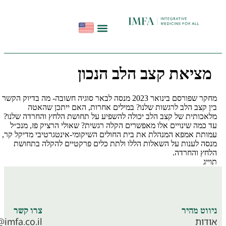
הפודקאסט להתחיל מחדש
תקשורת ועדויות
סדנאות בשיטת InHeal
ציאת קצב הלב הנכון
מחקר שפורסם בינואר 2023 מנסה לבאר סוגיה חשובה- מה בדיוק הקשר
קצב הלב לרגשות שלנו? במילים אחרות, האם ייתכן שהאטה
כותית של קצב הלב יכולה להשפיע על תחושת הלחץ והחרדה שלנו?
מה שינויים אלו מאפשרים הקלה רגשית? שאולי הרציק פז, מנכ״ל
תת אמפא המנהלת את בית החולים השיקומי-אינטגרטיבי מדיקל קר,
ה לענות על השאלות הללו ולתת כלים פרקטיים להקלה בתחושת
ץ והחרדה.
ג
מרכז חוסן וטיפולים אינטגרטיביים
וט מהיר
צרו קשר
ות
info@imfa.co.il