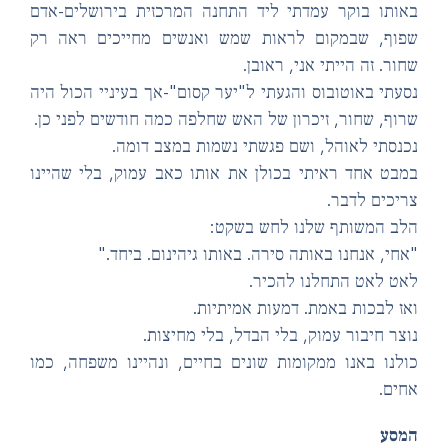
ותו בוקר עמדתי ליד התחנה המרכזית בירושלים-אדם
וף, שבמקום לראות שמש ואנשים מחייכים ראה רק
ור. זה הייתי אני, ראובן.
עתי באוטובוס והגעתי ל"יער קסום"-אך בעיניי הכול היה
וף, שחור, זיכרון של האש שחלפה כמה חודשים לפני כן.
נסתי לאוהל, ושם פגשתי נשמות במצב דומה.
בט אחד ראיתי בכולן את אותו כאב עמוק, בלי שהיינו
יכים לדבר.
ב המשותף שלנו לחש בשקט:
חי, אנחנו באותה סירה. באותו גיהינום. ביחד."
ט לאט התחלנו להכיר.
ז לבכות באמת. דמעות אמיתיות.
צר חיבור עמוק, בלי הבדל, בלי מחיצות.
לנו באנו ממקומות שונים בחיים, ונהיינו משפחה, כמו
ים.
מסע