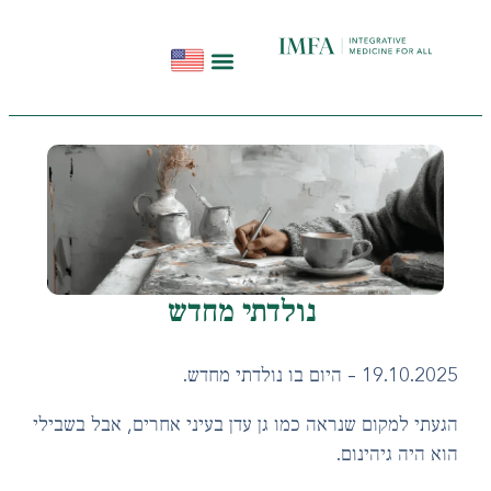
הפודקאסט להתחיל מחדש
תקשורת ועדויות
סדנאות בשיטת InHeal
נולדתי מחדש
19.10. – היום בו נולדתי מחדש.
עתי למקום שנראה כמו גן עדן בעיני אחרים, אבל בשבילי
א היה גיהינום.