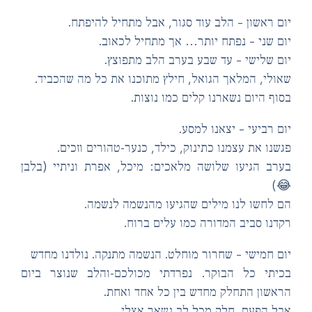
יום ראשון – הלב עוד סגור, אבל מתחיל להיפת
יום שני – נפתח יותר… אך מתחיל לכאו
יום שלישי – עד שבע בערב הלב מתפוצ
שאולי, המלאך הגואל, חילץ מתוכנו את כל מה שהכבי
בסוף היום נשארנו קלים כמו נוצו
יום רביעי – יצאנו למס
פגשנו את עצמנו כתינוק, כילד, כנער-טהורים וזכי
בערב הגיעו שלושה מלאכים: מיכל, אפרת וניתיי (בל

הם לחשו לנו מילים שהגיעו מהנשמה לנשמ
רקדנו סביב המדורה כמו עלים ברו
יום חמישי – שחרור מוחלט. הנשמה מתנקה. נולדנו מח
בכיתי כל הבוקר. נפרדתי מכולכם-והלב שנוצר בי
הראשון התחלק מחדש בין כל אחד ואח
אבל הפעם, חלק מכל לב נשאר אצל