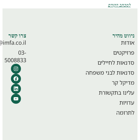
כתב הקודם
וט מהיר
צרו קשר
ות
info@imfa.co.il
יקטים
03-
5008833
אות לחיילים
אות לבני משפחה
קל קר
נו בתקשורת
יות
ומה