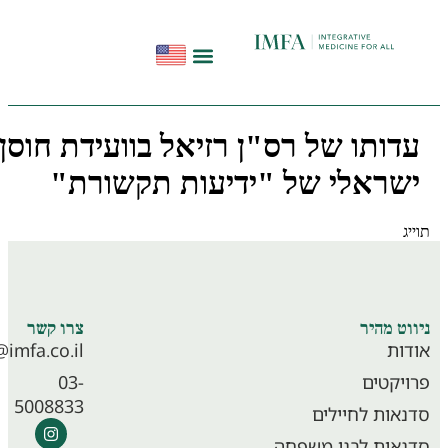
הפודקאסט להתחיל מחדש
תקשורת ועדויות
סדנאות בשיטת InHeal
דותו של רס"ן רזיאל בוועידת חוסן
שראלי של "ידיעות תקשורת"
ג
סדנאות לוחמים
וט מהיר
צרו קשר
ות
info@imfa.co.il
יקטים
03-
5008833
אות לחיילים
אות לבני משפחה