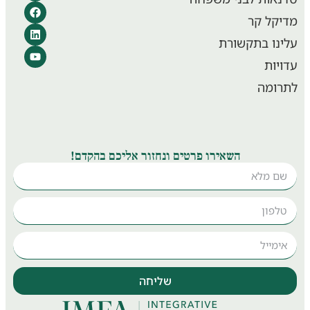
קל קר
נו בתקשורת
יות
ומה
השאירו פרטים ונחזור אליכם בהקדם!
שליחה