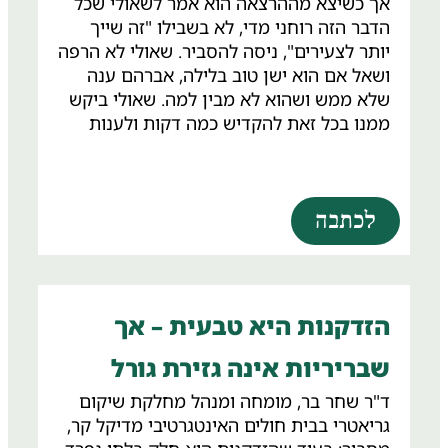
אך כשיצא מההרצאה הוא אמר לשאולי שכל
הדבר הזה רוחני מדי, לא בשבילו "זה שייך
יותר לצעירים", ניסה להסביר. שאולי לא הרפה
ושאל אם הוא ישן טוב בלילה, אברהם ענה
שלא ממש ושהוא לא מבין למה. שאולי ביקש
ממנו בכל זאת להקדיש כמה דקות ולענות
"מהו האירוע הקשה ביותר שבגללו אתה לא
ישן בלילה?" אברהם נשם נשימה עמוקה
וסיפר על אירוע קשה שסוחב איתו מגיל 8
לכתבה
כשהיה בשואה. החלטנו לצאת יחד למסע
טיפולי בשיטת "המסע". בטיפול אחד, שבו
חזר לרגע ההכרעה ההיסטורי בילדותו והצליח
לפגוש מחדש את עצמו, לשחרר רגשות
שהודחקו במשך עשרות שנים – ולבחור
הזדקנות היא טבעית – אך
מחדש בחיים, בגאווה ובהודיה.
שבריריות אינה גזירת גורל
ד"ר שחר בר, מומחה ומנהל מחלקת שיקום
גריאטרי בבית חולים האינטגרטיבי מדיקל קר,