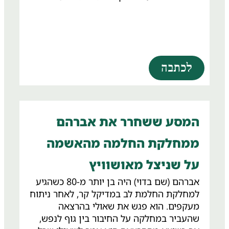
וצוות היא יומיומית, אך לדברי גלי, "יש לנו
תחושת שליחות עמוקה. אנחנו מבינים
שאנחנו חלק ממערך תומך שחיוני למערכת
הבריאות ולמאמץ המלחמתי".
לכתבה
המסע ששחרר את אברהם
ממחלקת החלמה מהאשמה
על שניצל מאושוויץ
אברהם (שם בדוי) היה בן יותר מ-80 כשהגיע
למחלקת החלמת לב במדיקל קר, לאחר ניתוח
מעקפים. הוא פגש את שאולי בהרצאה
שהעביר במחלקה על החיבור בין גוף לנפש,