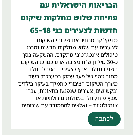
הבריאות הישראלית עם
פתיחת שלוש מחלקות שיקום
חדשות לצעירים בני 18–65
מדיקל קר מרחיב את שירותי השיקום
לצעירים עם שלוש מחלקות חדשות ומרכז
טיפולים אינטגרטיבי מתקדם. ההשקעה בסך
כ-30 מיליון ש"ח מציבה אותו כמרכז השיקום
השני בגודלו בארץ לצעירים. המהלך נולד
מתוך זיהוי של פער עמוק במערכת: בעוד
מערך השיקום הציבורי מתמקד בעיקר בילדים
ובקשישים, צעירים שנפגעו בתאונות, עברו
שבץ מוחי, חלו במחלות נוירולוגיות או
אונקולוגיות – נאלצים להתמודד עם שירותים
כלליים שאינם לוקחים בחשבון את הצרכים
לכתבה
הייחודיים שלהם. "צעירים מתמודדים עם
אתגרים אחרים: חזרה לעבודה, גידול ילדים
קטנים, זוגיות, זהות עצמית – אלה אלמנטים