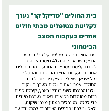
שחייבים להיכנס לתוך תוכנית השיקום."
המרכז האינטגרטיבי מציע מענה מקצועי
בית החולים "מדיקל קר" נערך
לטראומה, חרדות, ומצבי דחק תוך שילוב בין
טיפול פיזי, רגשי ונפשי, כחלק מתפיסת
לקליטת מטופלים מבתי חולים
רפואה שלמה ומשקמת.
אחרים בעקבות המצב
הביטחוני
בית החולים השיקומי "מדיקל קר" בבת ים
הודיע השבוע כי יפנה 40 מיטות אשפוז
לטובת קליטת מטופלים המגיעים מבתי חולים
אחרים, בעקבות המצב הביטחוני וההסלמה
מול איראן. שאולי הרציק פז, מנכ"ל בית
החולים, אמר: "עם השלמת מערך השיקום
שלנו והפיכתו לשני בגודלו בארץ, קיבלנו פניות
רבות ממוסדות רפואיים באזור. נערכנו מיידית
כדי לקלוט מטופלים במגוון מצבי שיקום,
ולאפשר לבתי החולים הציבוריים להתמודד עם