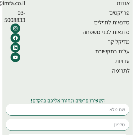
ות
info@imfa.co.il
יקטים
03-
5008833
אות לחיילים
אות לבני משפחה
קל קר
נו בתקשורת
יות
ומה
השאירו פרטים ונחזור אליכם בהקדם!