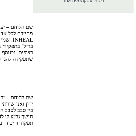
ביטול עסקה
מפת אתר
הסדנה לא 
שיפרה אותי
שם הלוחם – יעקב
מחייבת לכל אדם
INHEAL
ברזל" בתפקידי 
רצופים, ובנוסף
שתפקידה להגן ו
אני מצליח 
מצליח לשמו
שם הלוחם – ירו
בין סבב לסבב ה
חושך גרמו לי לח
תפקוד וריכוז ו