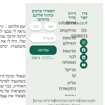
אני יכול לח
ולהמשיך ל
השאירו פרטים
צרו
ניווט
כאחד האד
ונחזור אליכם
קשר
מהיר
בהקדם!
אודות
info@imfa.co.il
שם הלוחם – יני
03-
פרויקטים
נראה לי טבעי לג
5008833
הרבה הרבה שנים
סדנאות
שלו. היה לי את 
לחיילים
משמעות. ימים ה
שליחה
סדנאות
לבני
כשהגעתי לס
משפחה
אבל זה הי
מדיקל
קר
שאולי ומיכל הי
כשהגעתי לסדנה 
עלינו
האחרון. כבר שנ
בתקשורת
ממציאות של מלח
עדויות
מצאתי את עצמי 
תקנון אתר
מדיניות הפרטיות
מדיניות עוגיות
לתרומה