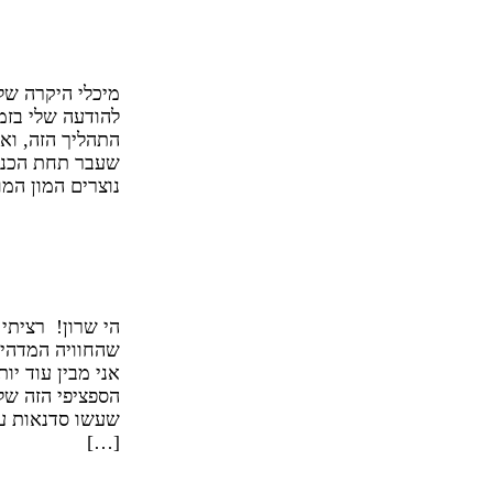
שנים שלא 
הלב שלי ול
מיכלי היקרה של
להודעה שלי בזמ
התהליך הזה, וא
שעבר תחת הכנפי
נוצרים המון המ
היה מגוון 
אחד להתחב
הי שרון! רציתי
שהחוויה המדהי
אני מבין עוד י
הספציפי הזה של
שעשו סדנאות עי
[…]