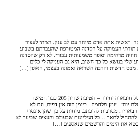
קה לי כלים מעשיים, נקודות מבט
בה השראה ואמונה בעצמי
ר ראשית אתה אדם מיוחד עם לב ענק. רציתי לעצור
ת תודתי העמוקה על הסדנה המטורפת שהעברתם בשבוע
 חוויה מדהימה וסופר משמעותית עבורי. לא רק שהסדנה
 שלי בנושא כל כך חשוב, היא גם העניקה לי כלים
 מבט חדשות והרבה השראה ואמונה בעצמי, האופן […]
נתה את חיי כמטפלת וכאדם
שם הלוחמת – טל חובארה יחידה – חטיבת שריון 205 כבר חמישה
ת יומן . יומן מלחמה . ביומן הזה אין דפים, וגם לא
 באוויר. מסרבות להיכתב. מוחות על כך שהן אינסוף
 להתחיל לתאר… כל הגיליונות שבעולם והעצים שביער לא
לבטא את הימים והרשמים שנאספים […]