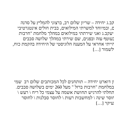
רק שיפרה את מצבי הנפשי, אלא גם
 כאדם – גרסה טובה יותר של עצמי
.ג יחידה – שריון שלום רב, ברצוני להמליץ על סדנה
, ובמיוחד למשרתי המילואים, בבית חולים אינטגרטיבי
. שמי יעקב.ג ואני שירתתי במילואים במהלך מלחמת "חרבות
בעוטף עזה ובפנים, שם שירתי במהלך שלושה סבבים
 הייתי אחראי על המענה הלוגיסטי של היחידה בהקמת כוח,
לשמור […]
לישון להתנהל בעבודה ובחיי חברה אני
ר על רוגע ושקט נפשי
ן דוארט יחידה – תותחנים לכל המכותבים שלום רב שמי
ירון ואני שירתי במלחמת "חרבות ברזל " מעל 260 ימים בשלושה סבבים.
תחלתי להרגיש תחושת אשמה על עצמי כל ריח \ רעש \
וסר שינה \ למחשבות רעות \ לחוסר סבלנות \ לחוסר
בעיקר […]