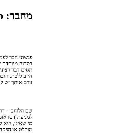
מחבר:
o
פעם ראשונה
גופית
פגשתי חבר לפני 
בסדנה מיוחדת ש
תגזים דבר רציני
חייב ללכת. הגב
זורם איתך יש לי
סיימנו את 
שם הלוחם – דרור
למניעת ) טראומ
מי שאינו, היא ל
מוחלט או הפסד. 