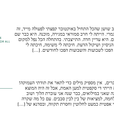
זור לחיים נורמליים, אופטימיים,
התמודד עם המלחמה ולהלך כאזרח,
ם
ב שושן שהכל התחיל באוקטובר קפצתי לפעולה מייד, זה
מרי. הייתה לי חרב סמוראי במגירה, מוכנה. היא כבר שם
. היא עדיין חדה. התייצבתי. בהתחלה הכל נפל למקום
הניסיון ושיקול הדעת. חיכתה לי משימה, חיכתה לי
פכו לשבועות והשבועות הפכו לחודשים. […]
דנה הייתי די סקפטית למען האמת,
ה המוצא האחרון
קרים, אין מספיק מילים כדי לתאר את תודתי העמוקה!
הייתי די סקפטית למען האמת, אבל זה היה המוצא
ה שאני במילואים, כבר שנה אני עוברת הלוך ושוב
מה, למציאות של בין לבין סבבים. עם כל מה שקרה
אפטית כמעט לחלוטין וחסרת תקווה, ובסדנא של […]