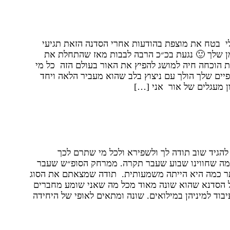
נפתחתי ככה ונתתי לעצמי להוציא את
החזיק אותו בידיים
י בטח את מוצפת בהודעות אחרי הסדנה הזאת תגיעי
ן שלך 🙂 נגעת בכ״כ הרבה לבבות מאז שהתחלת את
ת הוכחה חיה למושג להפיץ את האור בעולם הזה כל מי
ים שלך הולך עם ניצוץ בלב שהוא מעביר הלאה ויחד
ון מעגלים של אור אני […]
גדול של טיפולים וסדנאות, יש מקום לכל
ר למה שמתאים לו
 להגיד שוב תודה לך ולשפירא ולכל מי שתרם לכך
מה שחווינו שבוע שעבר תקרה. ממרחק הסופ״ש שעבר
ותר כמה היא הייתה משמעותית. תודה שמצאתם את הסוג
 הסדנא שהוא שונה מאוד מכל מה שאני שומע מחברים
בוד למיניהן במילואים. שונה ומתאים לאופי של היחידה
הבא
←