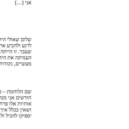
אני […]
הסדנה העני
חדשות, הר
שלום שאולי היק
לרגע ולהביע א
שעבר. זו הייתה
העמיקה את הידע
מעשיים, נקודות
הסדנה ששי
חודשים אני מנהל
אותיות אלו פרחו
ושאין בכלל איך
יספיקו להכיל ו