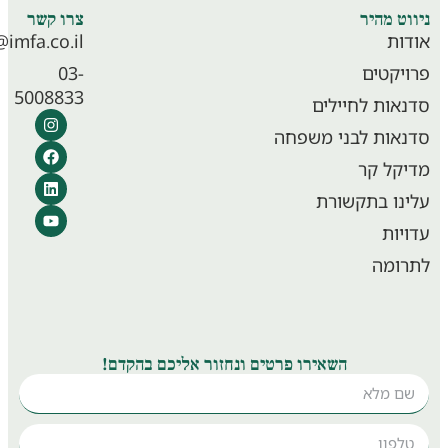
וט מהיר
צרו קשר
ות
info@imfa.co.il
יקטים
03-
5008833
אות לחיילים
אות לבני משפחה
קל קר
נו בתקשורת
יות
ומה
השאירו פרטים ונחזור אליכם בהקדם!