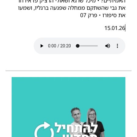
אמיתיים? • מיכל שרגא ושאולי הרציק פז אירחו
ת גבי שהשתקם ממחלה שפגעה ברגליו, ושמעו
ת סיפורו • פרק 07
15.01.26