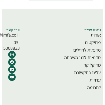
וט מהיר
צרו קשר
ות
info@imfa.co.il
יקטים
03-
5008833
אות לחיילים
אות לבני משפחה
קל קר
נו בתקשורת
יות
ומה