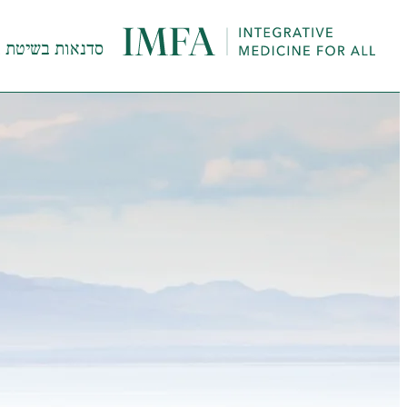
סדנאות בשיטת InHeal
מ